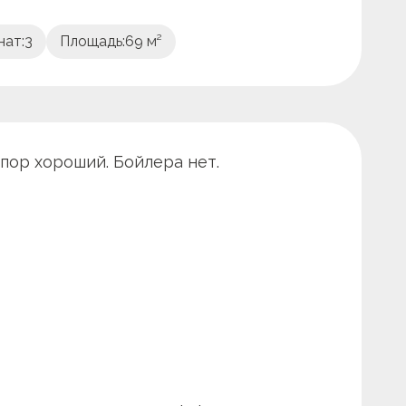
нат:
3
Площадь:
69 м²
апор хороший. Бойлера нет.