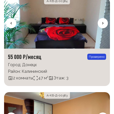
А-КВ-Д-00384
55 000 ₽/месяц
Проверено
Город: Донецк
Район: Калининский
2 комнаты
47 м²
Этаж: 3
А-КВ-Д-00383