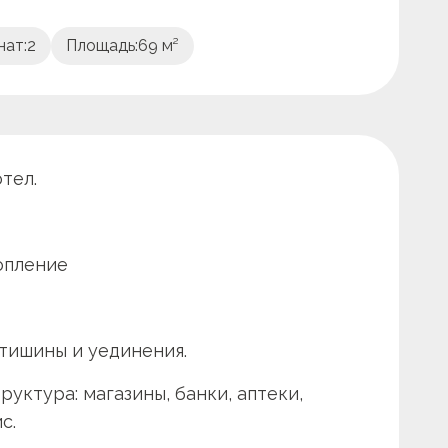
нат:
2
Площадь:
69 м²
тел.
опление
 тишины и уединения.
уктура: магазины, банки, аптеки,
с.