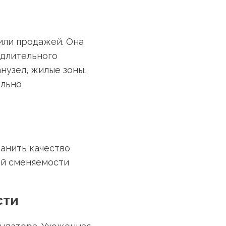
или продажей. Она
 длительного
нузел, жилые зоны.
ально
ранить качество
ой сменяемости
сти