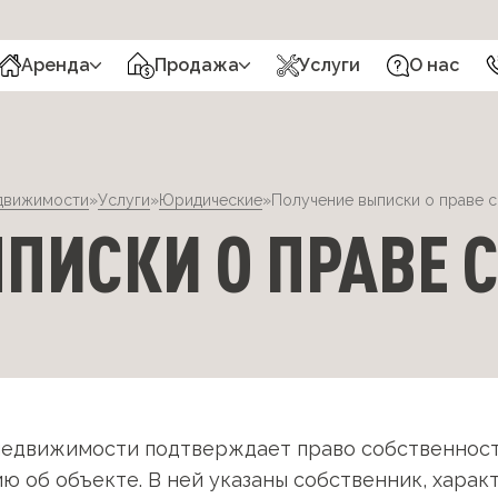
Аренда
Продажа
Услуги
О нас
движимости
»
Услуги
»
Юридические
»
Получение выписки о праве 
ПИСКИ О ПРАВЕ 
 недвижимости подтверждает право собственнос
 об объекте. В ней указаны собственник, харак