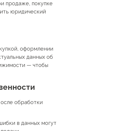
ри продаже, покупке
нить юридический
окупкой, оформлении
ктуальных данных об
вижимости — чтобы
твенности
 После обработки
шибки в данных могут