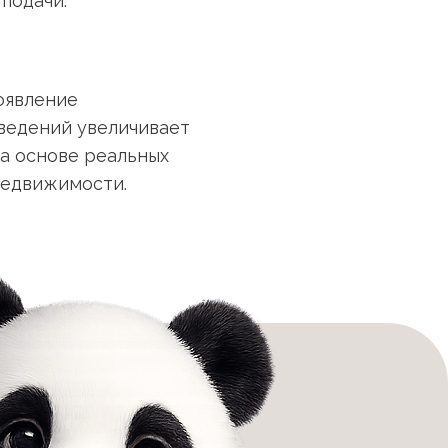
подачи.
оявление
ведений увеличивает
на основе реальных
недвижимости.